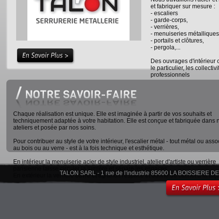
et fabriquer sur mesure :
- escaliers
- garde-corps,
- verrières,
- menuiseries métalliques
- portails et clôtures,
- pergola,...
Des ouvrages d'intérieur o
le particulier, les collectivi
professionnels
Chaque réalisation est unique. Elle est imaginée à partir de vos souhaits et
techniquement adaptée à votre habitation. Elle est conçue et fabriquée dans 
ateliers et posée par nos soins.
Pour contribuer au style de votre intérieur, l'escalier métal - tout métal ou asso
au bois ou au verre - est à la fois technique et esthétique.
En intérieur la menuiserie acier de style industriel, atelier d'artiste ou verrière
parisienne laisse circuler la lumière et sépare les espaces.
TALON SARL - 1 rue de l'industrie 85600 LA BOISSIERE DE
En extérieur la verrière ouvre et agrandit l'espace et donne du cachet à la faç