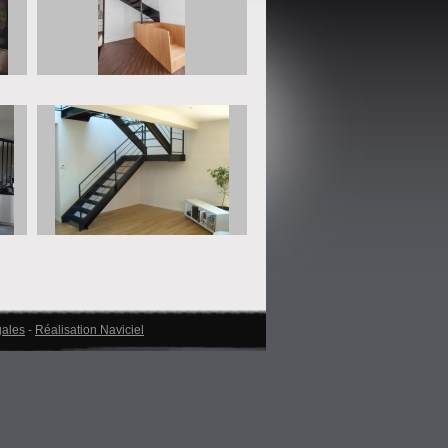
gales
-
Réalisation Naviciel