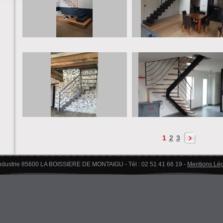
1
2
3
industrie 85600 LA BOISSIERE DE MONTAIGU - Tél : 02 51 41 66 19 -
Mentions Lé