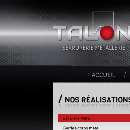
Escaliers Métal
Gardes-corps métal