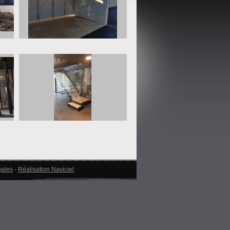
gales
-
Réalisation Naviciel