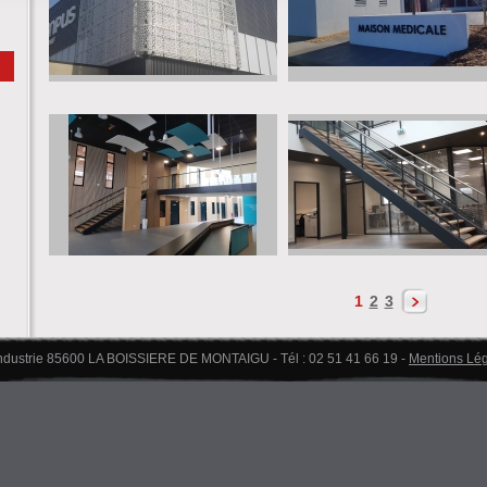
1
2
3
industrie 85600 LA BOISSIERE DE MONTAIGU - Tél : 02 51 41 66 19 -
Mentions Lé