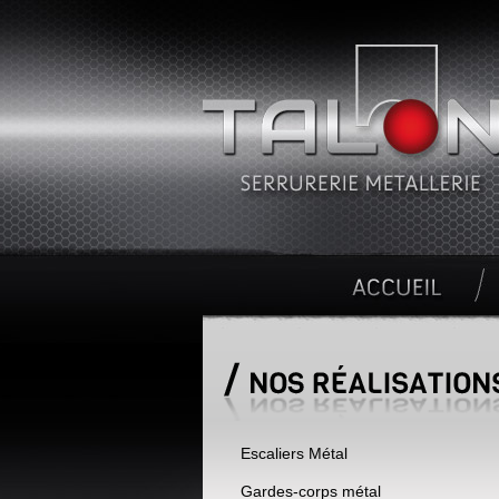
Escaliers Métal
Gardes-corps métal